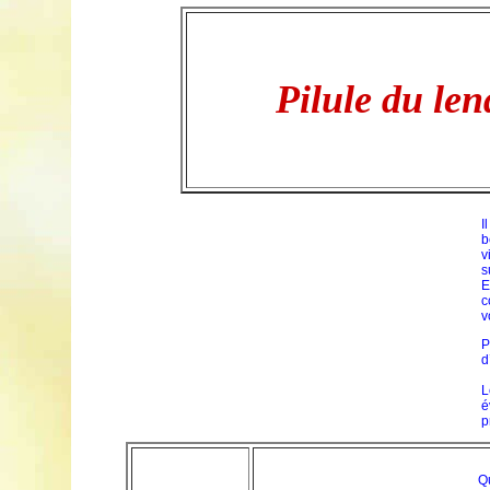
Pilule du le
I
b
v
s
E
c
v
P
d
L
é
p
Qu