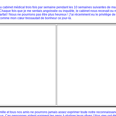
au cabinet médical trois fois par semaine pendant les 10 semaines suivantes de ma g
. Chaque fois que je me sentais angoissée ou inquiète, le cabinet nous recevait ou n
arfait ! Nous ne pourrions pas être plus heureux ! J’ai récemment eu le privilège de 
comme mon cœur tressautait de bonheur ce jour-là.
ille et tous nos amis ne pourrons jamais assez exprimer toute notre reconnaissance
nous. Ces personnes aident vraiment les gens à réaliser leurs rêves ! Nos vies ont é