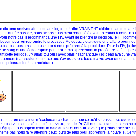
re dixième anniversaire cette année, c’est-à-dire VRAIMENT célébrer car cette ann
titute. L’année passée, nous avions quasiment renoncé à avoir un enfant à nous. No
l. Pour notre cas, il recommanda une FIV. Avant de prendre la décision, le HFI co
 besoin pour entreprendre le processus. Au début, c’était toute une affaire pour nous
outes nos questions et nous aider à nous préparer à la procédure. Pour la FIV, je d
se de sang et une échographie pendant le mois précédant la procédure. C’était pr
nt cette période. J’y allais toujours avec plaisir sachant que ces gens avait une v
quement (pas seulement parce que j’avais espéré toute ma vie avoir un enfant mai
ent préparatoire à la procédure).
ait entièrement à moi, m’expliquant à chaque étape ce qu’il se passait, ce que je dev
on des ovules, nous étions très nerveux, mais le Dr. Gill nous rassura. La semaine o
 l’équipe nous appela avant la date du test et nous fit savoir que j’étais enceinte. Il
même pas nous faire attendre deux jours de plus pour apprendre la nouvelle. Ce fu