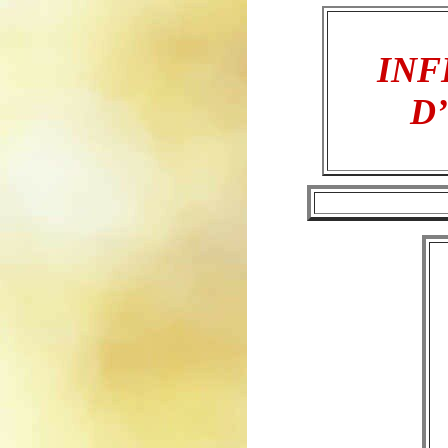
INF
D