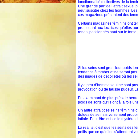
fonctionnalité distinctives de la fém
Une grande part de l’attrait sexuel 
peut susciter chez les hommes. Les m
ces magazines présentent des fem
Certains magazines féminins ont tend
promettant aux lectrices qu’elles au
ronds, positionnés haut sur le torse,
Si les seins sont gros, leur poids ten
tendance à tomber et ne seront pas 
des images de décolletés où les se
Il y a peu d’hommes qui ne sont pas
provocation ou de fausse pudeur. L
En examinant de plus près de beaux 
poids de sorte qu’ils ont à la fois 
Un autre attrait des seins féminins 
dotées de seins inversement proport
infinie. Peut-être est-ce le mystère 
La réalité, c’est que les seins des 
petits que ce qu’elles s’attendent v