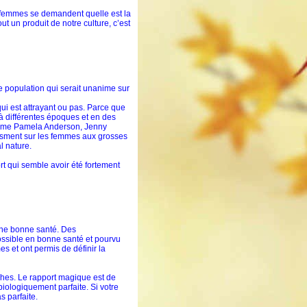
s femmes se demandent quelle est la
ut un produit de notre culture, c’est
de population qui serait unanime sur
ui est attrayant ou pas. Parce que
à différentes époques et en des
 comme Pamela Anderson, Jenny
asment sur les femmes aux grosses
l nature.
rt qui semble avoir été fortement
 une bonne santé. Des
possible en bonne santé et pourvu
s et ont permis de définir la
nches. Le rapport magique est de
 biologiquement parfaite. Si votre
s parfaite.