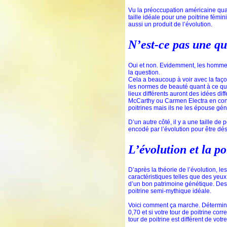
Vu la préoccupation américaine qua
taille idéale pour une poitrine fémin
aussi un produit de l’évolution.
N’est-ce pas une qu
Oui et non. Evidemment, les hommes e
la question.
Cela a beaucoup à voir avec la façon
les normes de beauté quant à ce qui
lieux différents auront des idées d
McCarthy ou Carmen Electra en conc
poitrines mais ils ne les épouse gé
D’un autre côté, il y a une taille d
encodé par l’évolution pour être dé
L’évolution et la po
D’après la théorie de l’évolution, l
caractéristiques telles que des yeu
d’un bon patrimoine génétique. Des 
poitrine semi-mythique idéale.
Voici comment ça marche. Déterminez 
0,70 et si votre tour de poitrine cor
tour de poitrine est différent de v