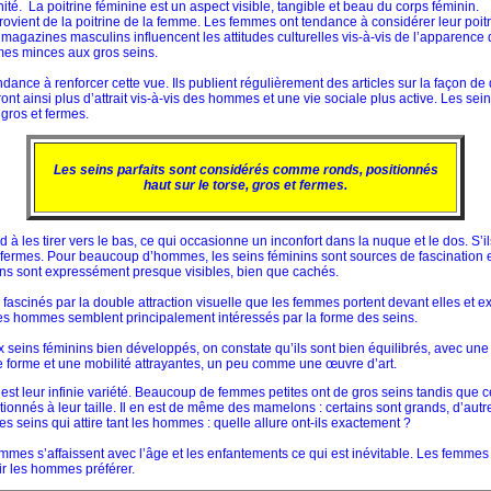
inité. La poitrine féminine est un aspect visible, tangible et beau du corps féminin.
provient de la poitrine de la femme. Les femmes ont tendance à considérer leur poitr
agazines masculins influencent les attitudes culturelles vis-à-vis de l’apparence d
mes minces aux gros seins.
ance à renforcer cette vue. Ils publient régulièrement des articles sur la façon de 
ront ainsi plus d’attrait vis-à-vis des hommes et une vie sociale plus active. Les s
 gros et fermes.
Les seins parfaits sont considérés comme ronds, positionnés
haut sur le torse, gros et fermes.
d à les tirer vers le bas, ce qui occasionne un inconfort dans la nuque et le dos. S’il
fermes. Pour beaucoup d’hommes, les seins féminins sont sources de fascination e
ins sont expressément presque visibles, bien que cachés.
 fascinés par la double attraction visuelle que les femmes portent devant elles et 
es hommes semblent principalement intéressés par la forme des seins.
seins féminins bien développés, on constate qu’ils sont bien équilibrés, avec une
une forme et une mobilité attrayantes, un peu comme une œuvre d’art.
c’est leur infinie variété. Beaucoup de femmes petites ont de gros seins tandis que
ionnés à leur taille. Il en est de même des mamelons : certains sont grands, d’aut
des seins qui attire tant les hommes : quelle allure ont-ils exactement ?
femmes s’affaissent avec l’âge et les enfantements ce qui est inévitable. Les femme
oir les hommes préférer.