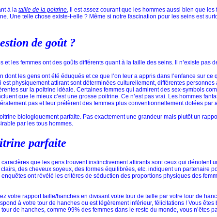
nt à la
taille de la poitrine
, il est assez courant que les hommes aussi bien que le
ine. Une telle chose existe-t-elle ? Même si notre fascination pour les seins est surto
estion de goût ?
t les femmes ont des goûts différents quant à la taille des seins. Il n’existe pas 
 dont les gens ont été éduqués et ce que l’on leur a appris dans l’enfance sur ce q
 est physiquement attirant sont déterminées culturellement, différentes personnes 
ifférentes sur la poitrine idéale. Certaines femmes qui admirent des sex-symbols
luent que le mieux c’est une grosse poitrine. Ce n’est pas vrai. Les hommes fant
néralement pas et leur préfèrent des femmes plus conventionnellement dotées par a
e poitrine biologiquement parfaite. Pas exactement une grandeur mais plutôt un rappo
sirable par les tous hommes.
itrine parfaite
es caractères que les gens trouvent instinctivement attirants sont ceux qui dénotent
x clairs, des cheveux soyeux, des formes équilibrées, etc. indiquent un partenaire 
enquêtes ont révélé les critères de séduction des proportions physiques des femme
votre rapport taille/hanches en divisant votre tour de taille par votre tour de ha
respond à votre tour de hanches ou est légèrement inférieur, félicitations ! Vous êtes
otre tour de hanches, comme 99% des femmes dans le reste du monde, vous n’êtes pa