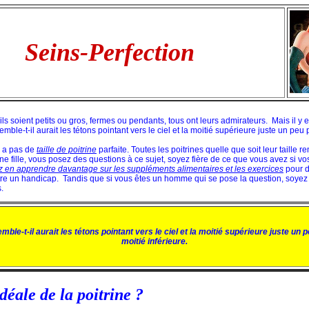
Seins-Perfection
’ils soient petits ou gros, fermes ou pendants, tous ont leurs admirateurs. Mais il y 
emble-t-il aurait les tétons pointant vers le ciel et la moitié supérieure juste un peu
y a pas de
taille de poitrine
parfaite. Toutes les poitrines quelle que soit leur taille 
une fille, vous posez des questions à ce sujet, soyez fière de ce que vous avez si vos
 en apprendre davantage sur les suppléments alimentaires et les exercices
pour d
 être un handicap. Tandis que si vous êtes un homme qui se pose la question, soyez
.
emble-t-il aurait les tétons pointant vers le ciel et la moitié supérieure juste un p
moitié inférieure.
idéale de la poitrine ?